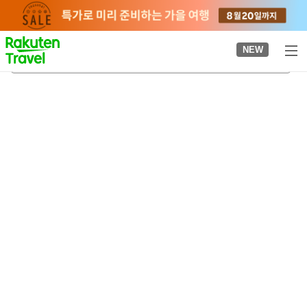
to
top
page
NEW
쓰키오카 온천
2026-08-22
-
2026-08-23
객실당
2
명
•
객실
1
개