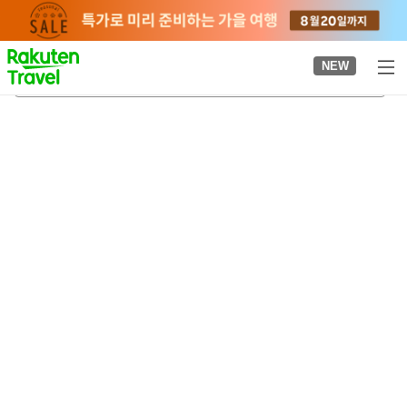
to
top
page
NEW
오가타역(오이타현)
2026-08-22
-
2026-08-23
객실당
2
명
•
객실
1
개