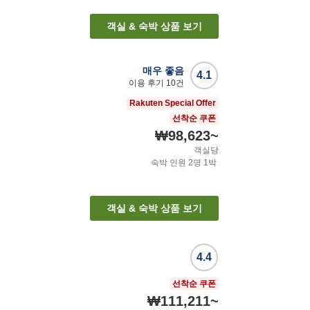
객실 & 숙박 상품 보기
매우 좋음
4.1
이용 후기
10
건
Rakuten Special Offer
선착순 쿠폰
₩98,623
~
객실당
숙박 인원
2
명
1
박
객실 & 숙박 상품 보기
4.4
선착순 쿠폰
₩111,211
~