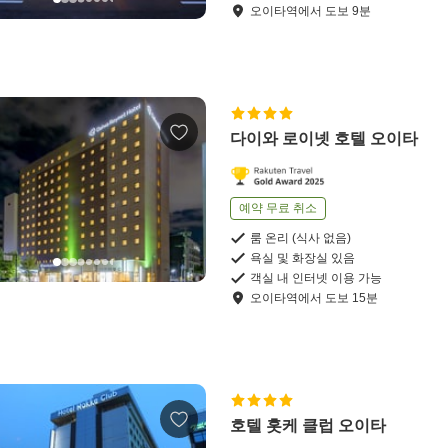
오이타역
에서
도보
9
분
다이와 로이넷 호텔 오이타
예약 무료 취소
룸 온리 (식사 없음)
욕실 및 화장실 있음
객실 내 인터넷 이용 가능
오이타역
에서
도보
15
분
호텔 홋케 클럽 오이타