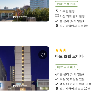
예약 무료 취소
라쿠텐 한정
사전 카드 결제 한정
룸 온리 (식사 없음)
오이타역
에서
도보
0
분
아트 호텔 오이타
예약 무료 취소
룸 온리 (식사 없음)
욕실 및 화장실 있음
객실 내 인터넷 이용 가능
오이타역
에서
도보
10
분