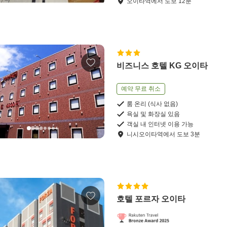
오이타역
에서
도보
12
분
비즈니스 호텔 KG 오이타
예약 무료 취소
룸 온리 (식사 없음)
욕실 및 화장실 있음
객실 내 인터넷 이용 가능
니시오이타역
에서
도보
3
분
호텔 포르자 오이타