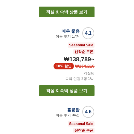
객실 & 숙박 상품 보기
매우 좋음
4.1
이용 후기
17
건
Seasonal Sale
선착순 쿠폰
₩138,789
~
₩154,210
10%
할인
객실당
숙박 인원
2
명
1
박
객실 & 숙박 상품 보기
훌륭함
4.6
이용 후기
94
건
Seasonal Sale
선착순 쿠폰