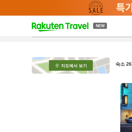
t
NEW
o
p
P
a
g
e
숙소
26
지도에서 보기
_
s
e
a
r
c
h