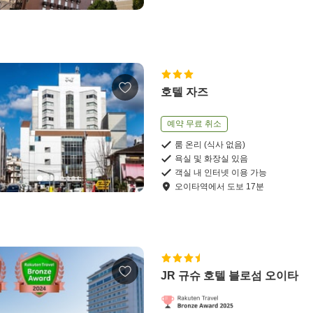
호텔 자즈
예약 무료 취소
룸 온리 (식사 없음)
욕실 및 화장실 있음
객실 내 인터넷 이용 가능
오이타역
에서
도보
17
분
JR 규슈 호텔 블로섬 오이타