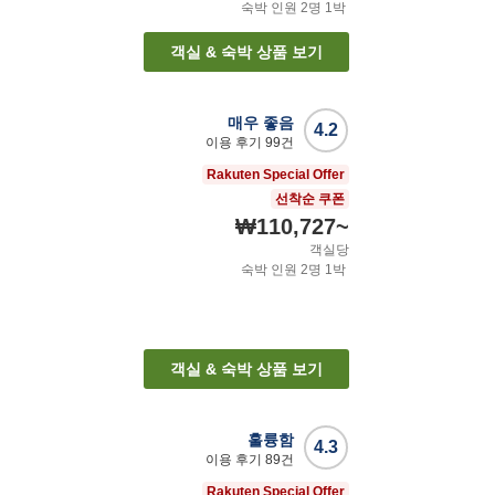
숙박 인원
2
명
1
박
객실 & 숙박 상품 보기
매우 좋음
4.2
이용 후기
99
건
Rakuten Special Offer
선착순 쿠폰
₩110,727
~
객실당
숙박 인원
2
명
1
박
객실 & 숙박 상품 보기
훌륭함
4.3
이용 후기
89
건
Rakuten Special Offer