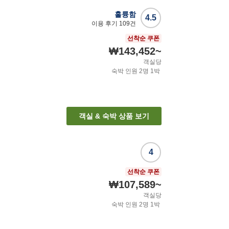
훌륭함
4.5
이용 후기
109
건
선착순 쿠폰
₩143,452
~
객실당
숙박 인원
2
명
1
박
객실 & 숙박 상품 보기
4
선착순 쿠폰
₩107,589
~
객실당
숙박 인원
2
명
1
박