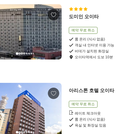
도미인 오이타
예약 무료 취소
룸 온리 (식사 없음)
객실 내 인터넷 이용 가능
비데가 설치된 화장실
오이타역
에서
도보
10
분
아리스톤 호텔 오이타
예약 무료 취소
레이트 체크아웃
룸 온리 (식사 없음)
욕실 및 화장실 있음