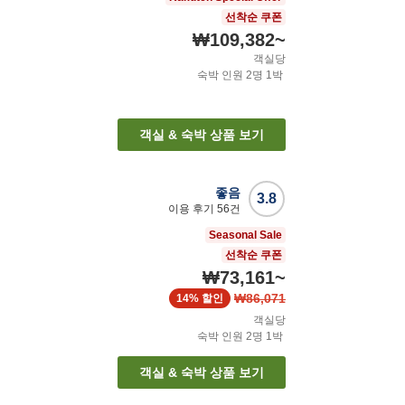
선착순 쿠폰
₩109,382
~
객실당
숙박 인원
2
명
1
박
객실 & 숙박 상품 보기
좋음
3.8
이용 후기
56
건
Seasonal Sale
선착순 쿠폰
₩73,161
~
₩86,071
14%
할인
객실당
숙박 인원
2
명
1
박
객실 & 숙박 상품 보기