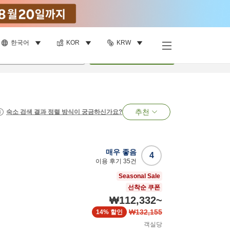
한국어
KOR
KRW
명
•
객실
1
개
검색
추천
숙소 검색 결과 정렬 방식이 궁금하신가요?
매우 좋음
4
이용 후기
35
건
Seasonal Sale
선착순 쿠폰
₩112,332
~
₩132,155
14%
할인
객실당