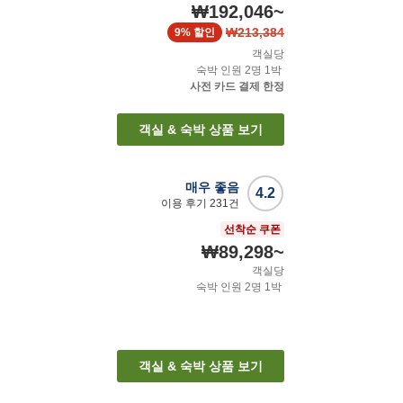
₩192,046
~
₩213,384
9%
할인
객실당
숙박 인원
2
명
1
박
사전 카드 결제 한정
객실 & 숙박 상품 보기
매우 좋음
4.2
이용 후기
231
건
선착순 쿠폰
₩89,298
~
객실당
숙박 인원
2
명
1
박
객실 & 숙박 상품 보기