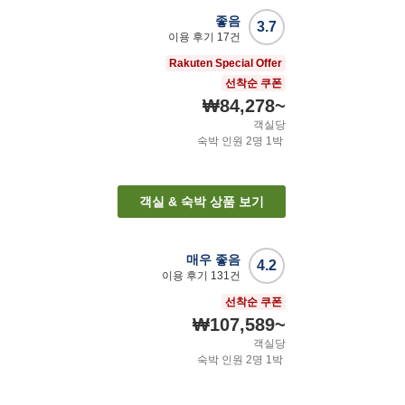
좋음
3.7
이용 후기
17
건
Rakuten Special Offer
선착순 쿠폰
₩84,278
~
객실당
숙박 인원
2
명
1
박
객실 & 숙박 상품 보기
매우 좋음
4.2
이용 후기
131
건
선착순 쿠폰
₩107,589
~
객실당
숙박 인원
2
명
1
박