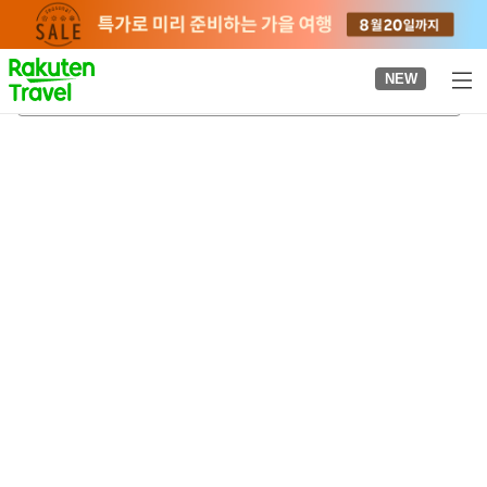
to
top
page
NEW
아자무이역
2026-08-22
-
2026-08-23
객실당
2
명
•
객실
1
개