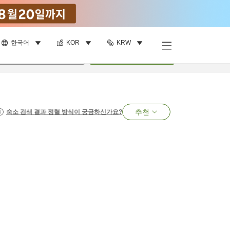
한국어
KOR
KRW
명
•
객실
1
개
검색
추천
숙소 검색 결과 정렬 방식이 궁금하신가요?