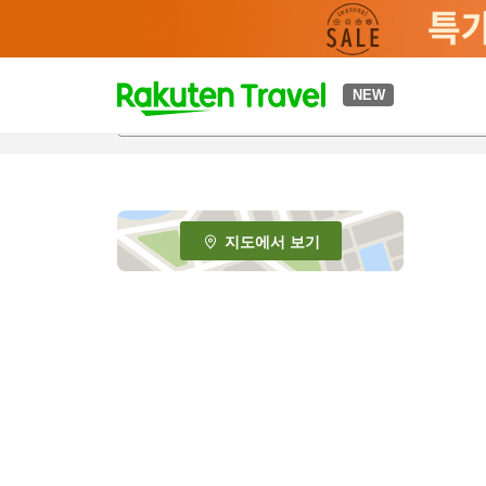
t
NEW
o
p
P
a
g
e
지도에서 보기
_
s
e
a
r
c
h