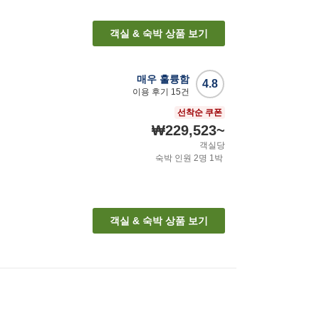
객실 & 숙박 상품 보기
매우 훌륭함
4.8
이용 후기
15
건
선착순 쿠폰
₩229,523
~
객실당
숙박 인원
2
명
1
박
객실 & 숙박 상품 보기