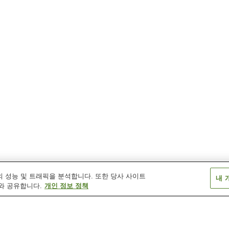
 성능 및 트래픽을 분석합니다. 또한 당사 사이트
내 
와 공유합니다.
개인 정보 정책
사시우역
시타노에역
우스키역(오이타