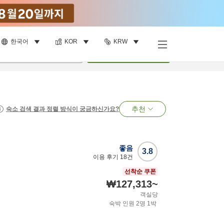
한국어
KOR
KRW
명
•
객실
1
개
검색
추천
숙소 검색 결과 정렬 방식이 궁금하신가요?
좋음
3.8
이용 후기
18
건
선착순 쿠폰
₩127,313
~
객실당
숙박 인원
2
명
1
박