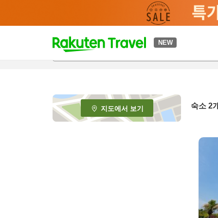
t
NEW
o
p
P
a
g
e
숙소
2
지도에서 보기
_
s
e
a
r
c
h