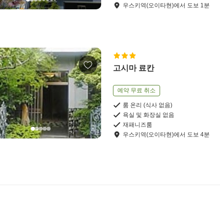
우스키역(오이타현)
에서
도보
1
분
고시마 료칸
예약 무료 취소
룸 온리 (식사 없음)
욕실 및 화장실 없음
재패니즈룸
우스키역(오이타현)
에서
도보
4
분