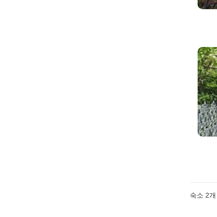
숙소
2
개