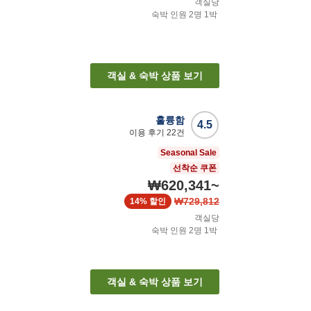
객실당
숙박 인원
2
명
1
박
객실 & 숙박 상품 보기
훌륭함
4.5
이용 후기
22
건
Seasonal Sale
선착순 쿠폰
₩620,341
~
₩729,812
14%
할인
객실당
숙박 인원
2
명
1
박
객실 & 숙박 상품 보기