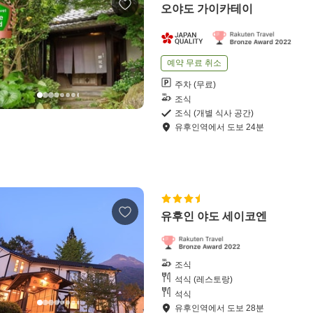
오야도 가이카테이
예약 무료 취소
주차 (무료)
조식
조식 (개별 식사 공간)
유후인역
에서
도보
24
분
유후인 야도 세이코엔
조식
석식 (레스토랑)
석식
유후인역
에서
도보
28
분