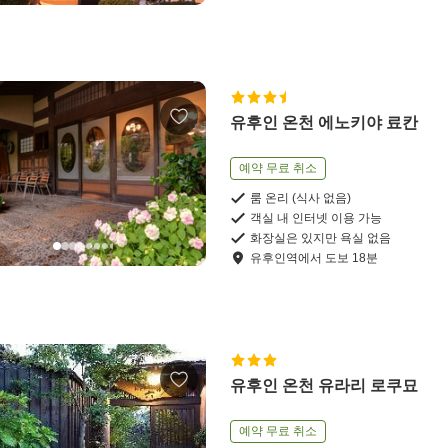
유후인 온천 에노키야 료칸
예약 무료 취소
룸 온리 (식사 없음)
객실 내 인터넷 이용 가능
화장실은 있지만 욕실 없음
유후인역
에서
도보
18
분
유후인 온천 유라리 로쿠묘
예약 무료 취소