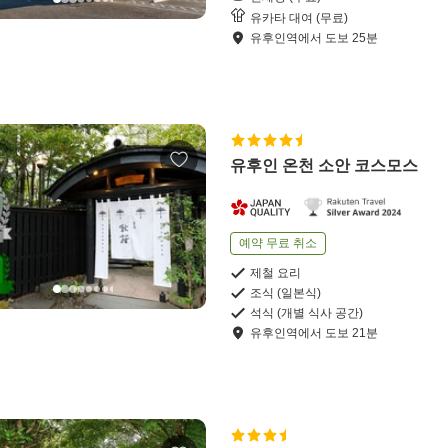
유카타 대여 (무료)
유후인역
에서
도보
25
분
유후인 온천 소안 코스모스
예약 무료 취소
제철 요리
조식 (일본식)
석식 (개별 식사 공간)
유후인역
에서
도보
21
분