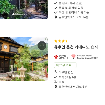
룸 온리 (식사 없음)
욕실 및 화장실 있음
객실 내 인터넷 이용 가능
유후인역
에서
도보
14
분
유후인 온천 카에다노 쇼자
예약 무료 취소
라쿠텐 한정
석식 (객실 내)
조식
유후인역
에서
차로
5
분