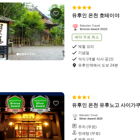
유후인 온천 호테이야
예약 무료 취소
제철 요리
기념일
석식 (개별 식사 공간)
유후인역
에서
도보
24
분
유후인 온천 유후노고 사이가
주차 (무료)
전세탕 (무료)
제철 요리