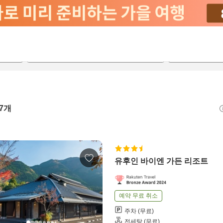
2026-08-22
2026-08-23
객실당
2
7
개
유후인 바이엔 가든 리조트
예약 무료 취소
주차 (무료)
전세탕 (무료)