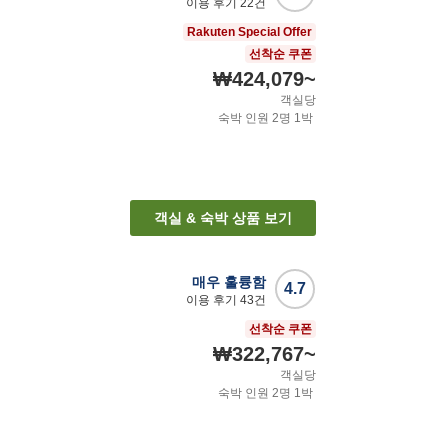
이용 후기
22
건
Rakuten Special Offer
선착순 쿠폰
₩424,079
~
객실당
숙박 인원
2
명
1
박
객실 & 숙박 상품 보기
매우 훌륭함
4.7
이용 후기
43
건
선착순 쿠폰
₩322,767
~
객실당
숙박 인원
2
명
1
박