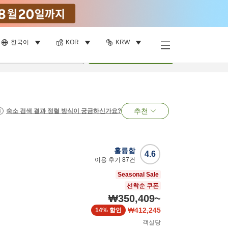
한국어
KOR
KRW
명
•
객실
1
개
검색
추천
숙소 검색 결과 정렬 방식이 궁금하신가요?
훌륭함
4.6
이용 후기
87
건
Seasonal Sale
선착순 쿠폰
₩350,409
~
₩412,245
14%
할인
객실당