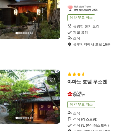
예약 무료 취소
유명한 현지 요리
제철 요리
조식
유후인역
에서
도보
16
분
야마노 호텔 무소엔
예약 무료 취소
조식
석식 (레스토랑)
석식 (일본식 레스토랑)