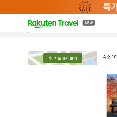
t
NEW
o
p
P
a
g
e
숙소
10
지도에서 보기
_
s
e
a
r
c
h