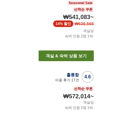
Seasonal Sale
선착순 쿠폰
₩541,083
~
₩636,568
14%
할인
객실당
숙박 인원
2
명
1
박
객실 & 숙박 상품 보기
훌륭함
4.6
이용 후기
17
건
선착순 쿠폰
₩572,014
~
객실당
숙박 인원
2
명
1
박