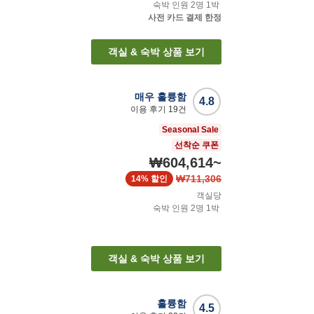
숙박 인원
2
명
1
박
사전 카드 결제 한정
객실 & 숙박 상품 보기
매우 훌륭함
4.8
이용 후기
19
건
Seasonal Sale
선착순 쿠폰
₩604,614
~
₩711,306
14%
할인
객실당
숙박 인원
2
명
1
박
객실 & 숙박 상품 보기
훌륭함
4.5