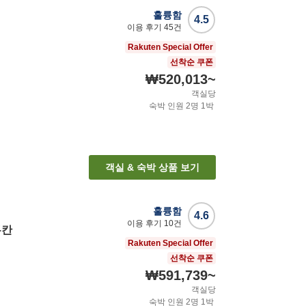
훌륭함
4.5
이용 후기
45
건
Rakuten Special Offer
선착순 쿠폰
₩520,013
~
객실당
숙박 인원
2
명
1
박
객실 & 숙박 상품 보기
훌륭함
4.6
이용 후기
10
건
쿠칸
Rakuten Special Offer
선착순 쿠폰
₩591,739
~
객실당
숙박 인원
2
명
1
박