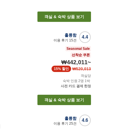
객실 & 숙박 상품 보기
훌륭함
4.4
이용 후기
15
건
Seasonal Sale
선착순 쿠폰
₩442,011
~
₩520,013
15%
할인
객실당
숙박 인원
2
명
1
박
사전 카드 결제 한정
객실 & 숙박 상품 보기
훌륭함
4.6
이용 후기
25
건
이