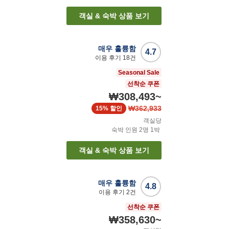
객실 & 숙박 상품 보기
매우 훌륭함
4.7
이용 후기
18
건
Seasonal Sale
선착순 쿠폰
₩308,493
~
₩362,933
15%
할인
객실당
숙박 인원
2
명
1
박
객실 & 숙박 상품 보기
매우 훌륭함
4.8
이용 후기
2
건
선착순 쿠폰
₩358,630
~