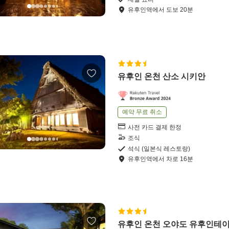
유후인역
에서
도보
20
분
유후인 온천 산소 시키안
예약 무료 취소
사전 카드 결제 한정
조식
석식 (일본식 레스토랑)
유후인역
에서
차로
16
분
유후인 온천 오야도 유후인테