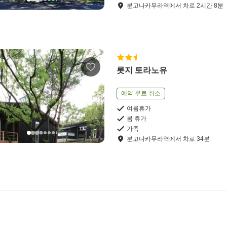
분고나카무라역
에서
차로
2
시간
8
분
롯지 토라노유
예약 무료 취소
여름휴가
봄 휴가
가족
분고나카무라역
에서
차로
34
분