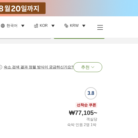
한국어
KOR
KRW
명
•
객실
1
개
검색
추천
숙소 검색 결과 정렬 방식이 궁금하신가요?
3.8
선착순 쿠폰
₩77,105
~
객실당
숙박 인원
2
명
1
박