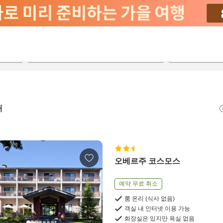
2026-08-21
2026-08-22
객실당
2
개
오베르주 코스모스
예약 무료 취소
룸 온리 (식사 없음)
객실 내 인터넷 이용 가능
화장실은 있지만 욕실 없음