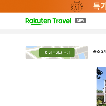
t
NEW
o
p
P
a
g
e
숙소
2
지도에서 보기
_
s
e
a
r
c
h