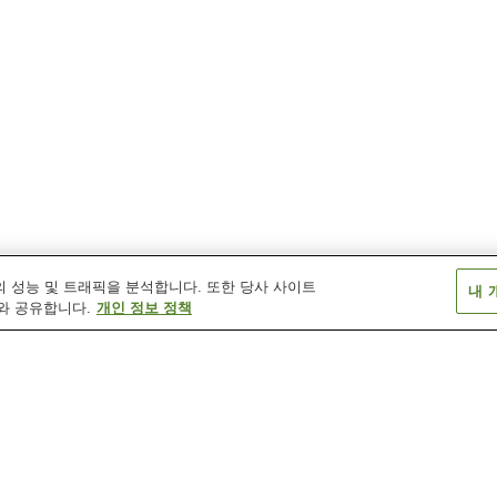
 성능 및 트래픽을 분석합니다. 또한 당사 사이트
내 
와 공유합니다.
개인 정보 정책
간노지고쿠 온천
구니미 온천
구주 온천
다케다 온천
로쿠가사코 온천
마키노토 온천