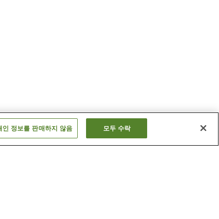
개인 정보를 판매하지 않음
모두 수락
기쓰키 온천
마타마 온천
더 보기