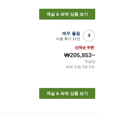
객실 & 숙박 상품 보기
매우 좋음
4
이용 후기
12
건
선착순 쿠폰
₩205,853
~
객실당
숙박 인원
2
명
1
박
객실 & 숙박 상품 보기