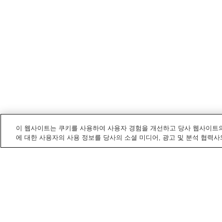
이 웹사이트는 쿠키를 사용하여 사용자 경험을 개선하고 당사 웹사이트의
에 대한 사용자의 사용 정보를 당사의 소셜 미디어, 광고 및 분석 협력사
오이타
내 온천
가베유 천연 동굴 온천
가이가케 온천
나가유 온천
다이신 도치네쓰 온천
홈
일본
오이타
조자하라 온천