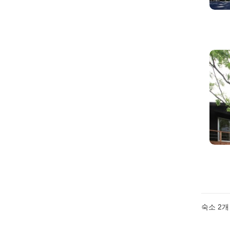
숙소
2
개