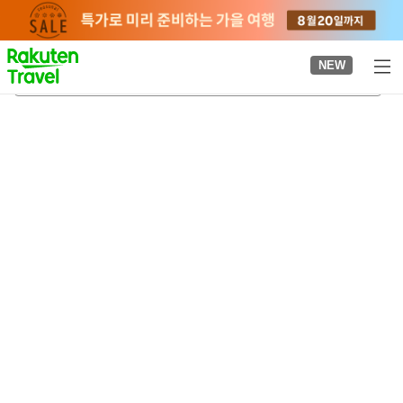
to
top
page
NEW
이바라
2026-08-21
-
2026-08-22
객실당
2
명
•
객실
1
개