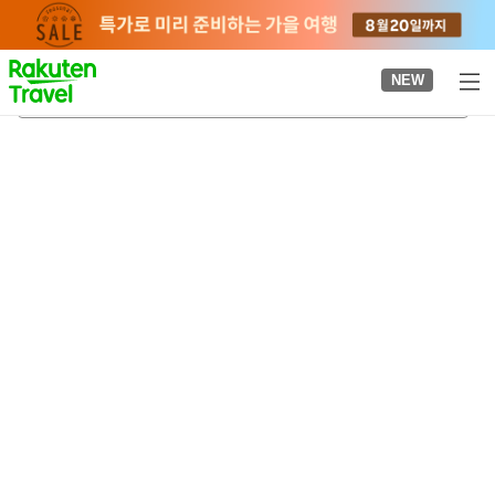
to
top
page
NEW
고라쿠엔 정원
2026-08-22
-
2026-08-23
객실당
2
명
•
객실
1
개