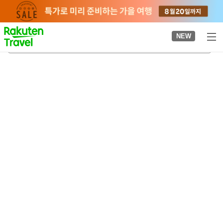
to
top
page
NEW
니시가와료쿠도코엔역
2026-08-22
-
2026-08-23
객실당
2
명
•
객실
1
개