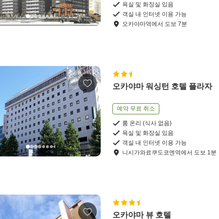
욕실 및 화장실 있음
객실 내 인터넷 이용 가능
오카야마역
에서
도보
7
분
오카야마 워싱턴 호텔 플라자
예약 무료 취소
룸 온리 (식사 없음)
욕실 및 화장실 있음
객실 내 인터넷 이용 가능
니시가와료쿠도코엔역
에서
도보
1
분
오카야마 뷰 호텔