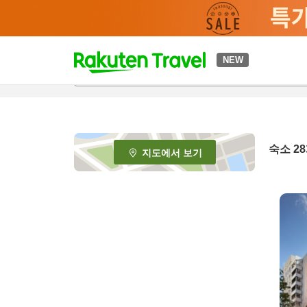
t
NEW
o
p
P
a
g
e
숙소
28
지도에서 보기
_
s
e
a
r
c
h