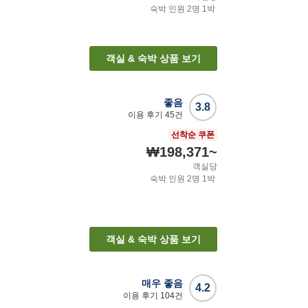
숙박 인원
2
명
1
박
객실 & 숙박 상품 보기
좋음
3.8
이용 후기
45
건
선착순 쿠폰
₩198,371
~
객실당
숙박 인원
2
명
1
박
객실 & 숙박 상품 보기
매우 좋음
4.2
이용 후기
104
건