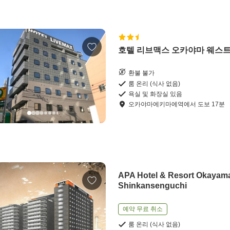
호텔 리브맥스 오카야마 웨스
환불 불가
룸 온리 (식사 없음)
욕실 및 화장실 있음
오카야마에키마에역
에서
도보
17
분
APA Hotel & Resort Okayama
Shinkansenguchi
예약 무료 취소
룸 온리 (식사 없음)