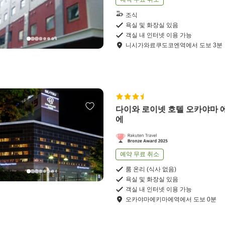
조식
욕실 및 화장실 있음
객실 내 인터넷 이용 가능
니시가와료쿠도코엔역
에서
도보
3
분
다이와 로이넷 호텔 오카야마 
에
예약 무료 취소
룸 온리 (식사 없음)
욕실 및 화장실 있음
객실 내 인터넷 이용 가능
오카야마에키마에역
에서
도보
0
분