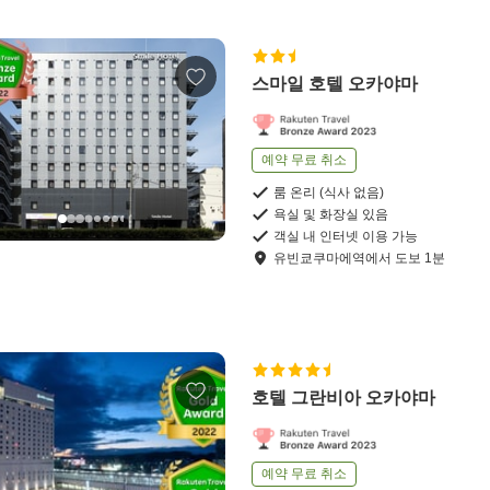
스마일 호텔 오카야마
예약 무료 취소
룸 온리 (식사 없음)
욕실 및 화장실 있음
객실 내 인터넷 이용 가능
유빈쿄쿠마에역
에서
도보
1
분
호텔 그란비아 오카야마
예약 무료 취소