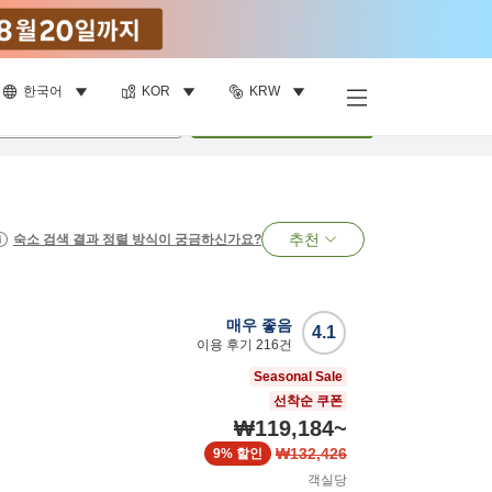
한국어
KOR
KRW
명
•
객실
1
개
검색
추천
숙소 검색 결과 정렬 방식이 궁금하신가요?
매우 좋음
4.1
이용 후기
216
건
Seasonal Sale
선착순 쿠폰
₩119,184
~
₩132,426
9%
할인
객실당