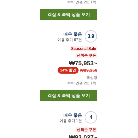
숙박 인원
2
명
1
박
객실 & 숙박 상품 보기
매우 좋음
3.9
이용 후기
67
건
Seasonal Sale
선착순 쿠폰
₩75,953
~
₩89,356
14%
할인
객실당
숙박 인원
2
명
1
박
객실 & 숙박 상품 보기
매우 좋음
4
이용 후기
1
건
선착순 쿠폰
₩92,037
~