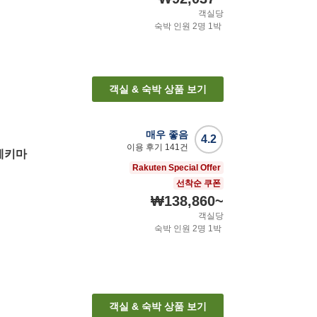
객실당
숙박 인원
2
명
1
박
객실 & 숙박 상품 보기
매우 좋음
4.2
이용 후기
141
건
에키마
Rakuten Special Offer
선착순 쿠폰
₩138,860
~
객실당
숙박 인원
2
명
1
박
객실 & 숙박 상품 보기