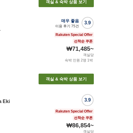
객실 & 숙박 상품 보기
매우 좋음
3.9
이용 후기
75
건
트
Rakuten Special Offer
선착순 쿠폰
₩71,485
~
객실당
숙박 인원
2
명
1
박
객실 & 숙박 상품 보기
3.9
 Eki
Rakuten Special Offer
선착순 쿠폰
₩86,854
~
객실당