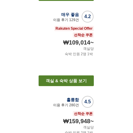
매우 좋음
4.2
이용 후기
129
건
Rakuten Special Offer
선착순 쿠폰
₩109,014
~
객실당
숙박 인원
2
명
1
박
객실 & 숙박 상품 보기
훌륭함
4.5
이용 후기
280
건
선착순 쿠폰
₩159,948
~
객실당
숙박 인원
2
명
1
박