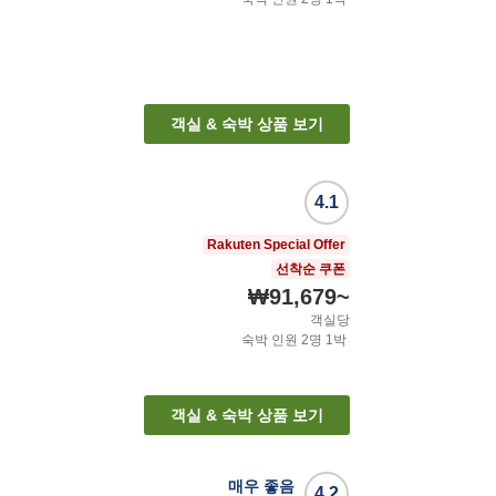
객실 & 숙박 상품 보기
4.1
Rakuten Special Offer
선착순 쿠폰
₩91,679
~
객실당
숙박 인원
2
명
1
박
객실 & 숙박 상품 보기
매우 좋음
4.2