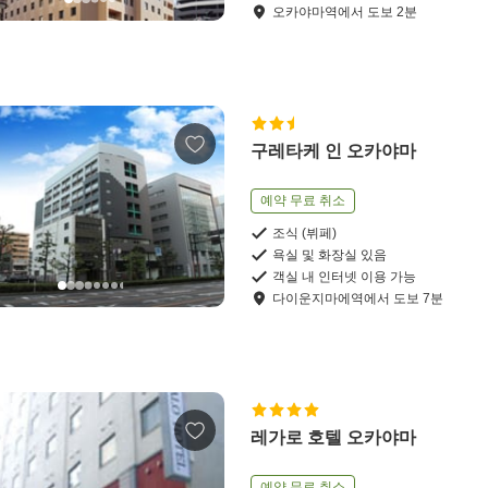
오카야마역
에서
도보
2
분
구레타케 인 오카야마
예약 무료 취소
조식 (뷔페)
욕실 및 화장실 있음
객실 내 인터넷 이용 가능
다이운지마에역
에서
도보
7
분
레가로 호텔 오카야마
예약 무료 취소