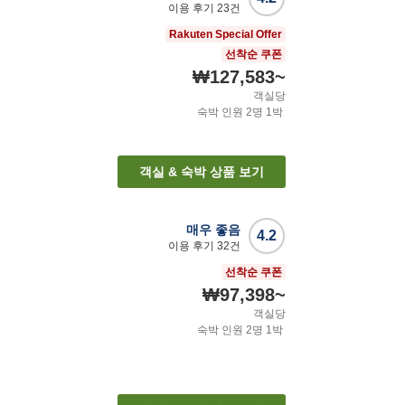
이용 후기
23
건
Rakuten Special Offer
선착순 쿠폰
₩127,583
~
객실당
숙박 인원
2
명
1
박
객실 & 숙박 상품 보기
매우 좋음
4.2
이용 후기
32
건
선착순 쿠폰
₩97,398
~
객실당
숙박 인원
2
명
1
박