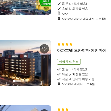
룸 온리 (식사 없음)
욕실 및 화장실 있음
생수
오카야마에키마에역
에서
도보
5
분
아파호텔 오카야마 에키마에
예약 무료 취소
룸 온리 (식사 없음)
욕실 및 화장실 있음
객실 내 인터넷 이용 가능
오카야마역
에서
도보
6
분