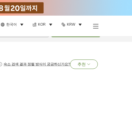
한국어
KOR
KRW
명
•
객실
1
개
검색
추천
숙소 검색 결과 정렬 방식이 궁금하신가요?