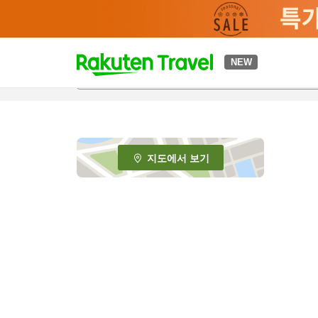
t
NEW
o
p
P
a
g
e
지도에서 보기
_
s
e
a
r
c
h