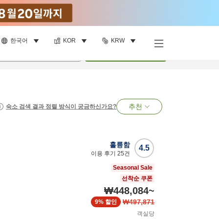
한국어
KOR
KRW
명
•
객실
1
개
검색
추천
숙소 검색 결과 정렬 방식이 궁금하신가요?
훌륭함
4.5
이용 후기
25
건
Seasonal Sale
선착순 쿠폰
₩448,084
~
₩497,871
9%
할인
객실당