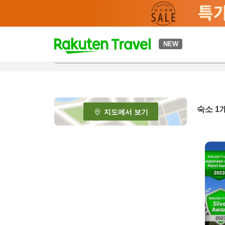
t
NEW
o
p
P
a
g
e
숙소 1
지도에서 보기
_
s
e
a
r
c
h