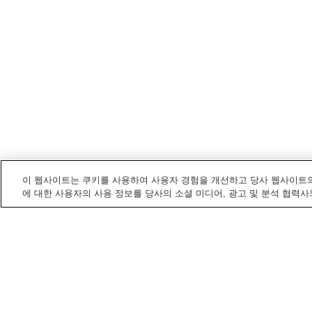
이 웹사이트는 쿠키를 사용하여 사용자 경험을 개선하고 당사 웹사이트의
에 대한 사용자의 사용 정보를 당사의 소셜 미디어, 광고 및 분석 협력사
오카야마
내 온천
구라시키 유가 온천
다마노 온천
세토 오하시 온천
쓰구로 고겐 온천
홈
일본
오카야마
와슈야마 후키아게 온천