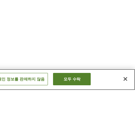
개인 정보를 판매하지 않음
모두 수락
 온천
사쿠슈 무사시 온천
온천
오쿠쓰 온천
더 보기