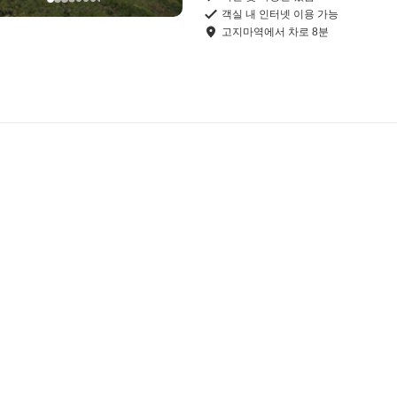
객실 내 인터넷 이용 가능
고지마역
에서
차로
8
분