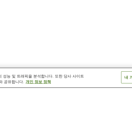
 성능 및 트래픽을 분석합니다. 또한 당사 사이트
내 
와 공유합니다.
개인 정보 정책
도도 온천
도마다 온천
미야모토 무사시
아와쿠라 온천
오아시 고겐 온천
오카야마 공항 