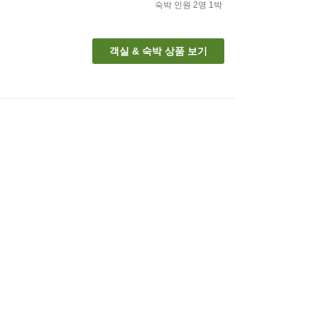
숙박 인원
2
명
1
박
객실 & 숙박 상품 보기