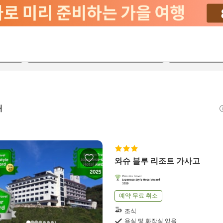
2026-08-20
2026-08-21
객실당
2
개
와슈 블루 리조트 가사고
예약 무료 취소
조식
욕실 및 화장실 있음