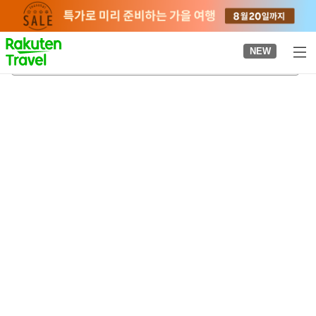
to
top
page
NEW
키안곶
2026-08-22
-
2026-08-23
객실당
2
명
•
객실
1
개