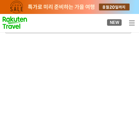
to
top
page
NEW
구메지마조
2026-08-24
-
2026-08-25
객실당
2
명
•
객실
1
개