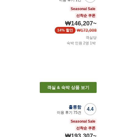
이용 후기
1
건
Seasonal Sale
선착순 쿠폰
₩146,207
~
₩172,008
14%
할인
객실당
숙박 인원
2
명
1
박
객실 & 숙박 상품 보기
훌륭함
4.4
이용 후기
75
건
Seasonal Sale
선착순 쿠폰
₩193,307
~