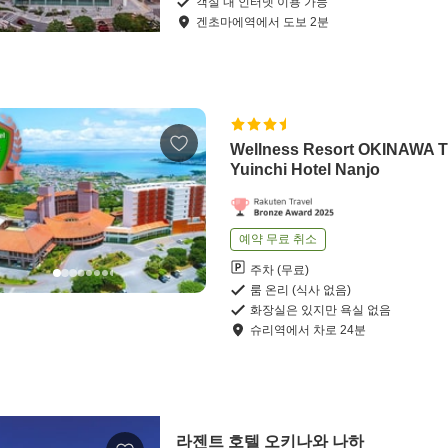
객실 내 인터넷 이용 가능
겐초마에역
에서
도보
2
분
Wellness Resort OKINAWA 
Yuinchi Hotel Nanjo
예약 무료 취소
주차 (무료)
룸 온리 (식사 없음)
화장실은 있지만 욕실 없음
슈리역
에서
차로
24
분
라젠트 호텔 오키나와 나하