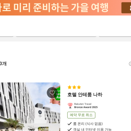
2026-08-20
2026-08-21
객실당
2
0
개
호텔 안테룸 나하
예약 무료 취소
룸 온리 (식사 없음)
객실 내 인터넷 이용 가능