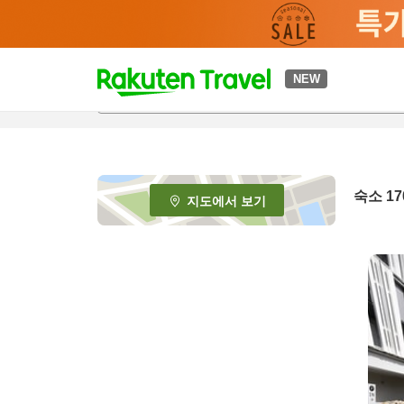
t
NEW
o
p
P
a
g
e
숙소
17
지도에서 보기
_
s
e
a
r
c
h