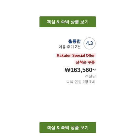
객실 & 숙박 상품 보기
훌륭함
4.3
이용 후기
2
건
Rakuten Special Offer
선착순 쿠폰
₩163,560
~
객실당
숙박 인원
2
명
1
박
객실 & 숙박 상품 보기