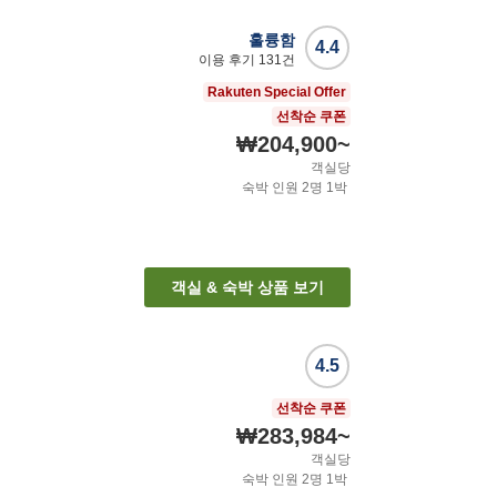
훌륭함
4.4
이용 후기
131
건
Rakuten Special Offer
선착순 쿠폰
₩204,900
~
객실당
숙박 인원
2
명
1
박
객실 & 숙박 상품 보기
4.5
선착순 쿠폰
₩283,984
~
객실당
숙박 인원
2
명
1
박