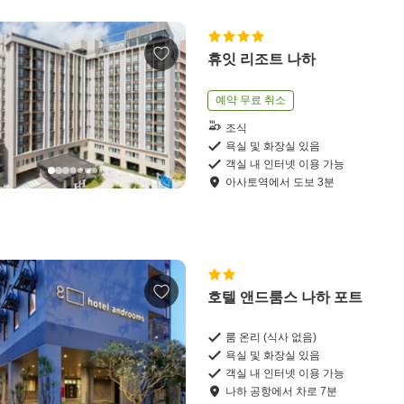
휴잇 리조트 나하
예약 무료 취소
조식
욕실 및 화장실 있음
객실 내 인터넷 이용 가능
아사토역
에서
도보
3
분
호텔 앤드룸스 나하 포트
룸 온리 (식사 없음)
욕실 및 화장실 있음
객실 내 인터넷 이용 가능
나하 공항
에서
차로
7
분