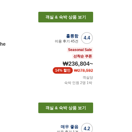
객실 & 숙박 상품 보기
훌륭함
4.4
이용 후기
45
건
The
Seasonal Sale
선착순 쿠폰
₩236,804
~
₩278,592
14%
할인
객실당
숙박 인원
2
명
1
박
객실 & 숙박 상품 보기
매우 좋음
4.2