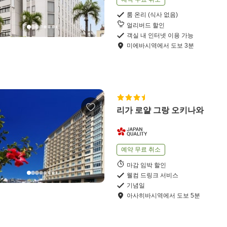
룸 온리 (식사 없음)
얼리버드 할인
객실 내 인터넷 이용 가능
미에바시역
에서
도보
3
분
리가 로얄 그랑 오키나와
예약 무료 취소
마감 임박 할인
웰컴 드링크 서비스
기념일
아사히바시역
에서
도보
5
분