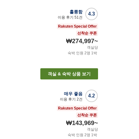
훌륭함
4.3
이용 후기
51
건
Rakuten Special Offer
선착순 쿠폰
₩274,997
~
객실당
숙박 인원
2
명
1
박
객실 & 숙박 상품 보기
매우 좋음
4.2
이용 후기
2
건
Rakuten Special Offer
선착순 쿠폰
₩143,969
~
객실당
숙박 인원
2
명
1
박