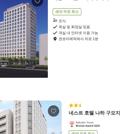
예약 무료 취소
조식
욕실 및 화장실 있음
객실 내 인터넷 이용 가능
겐초마에역
에서
차로
1
분
네스트 호텔 나하 구모지
예약 무료 취소