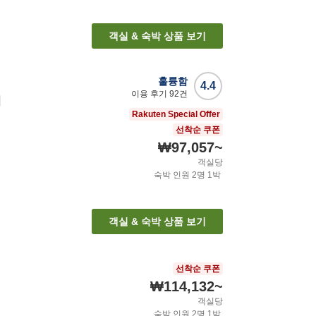
객실 & 숙박 상품 보기
훌륭함
4.4
이용 후기
92
건
시
Rakuten Special Offer
선착순 쿠폰
₩97,057
~
객실당
숙박 인원
2
명
1
박
객실 & 숙박 상품 보기
선착순 쿠폰
₩114,132
~
객실당
숙박 인원
2
명
1
박