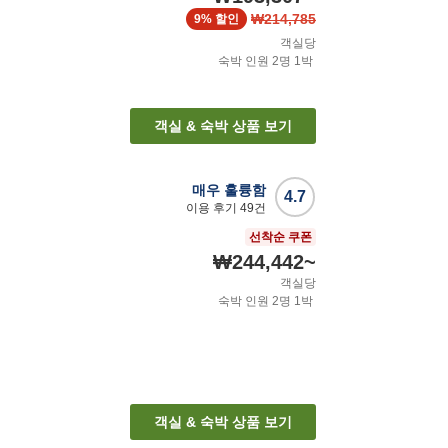
₩214,785
9%
할인
객실당
숙박 인원
2
명
1
박
객실 & 숙박 상품 보기
매우 훌륭함
4.7
이용 후기
49
건
선착순 쿠폰
₩244,442
~
객실당
숙박 인원
2
명
1
박
객실 & 숙박 상품 보기