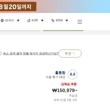
한국어
KOR
KRW
명
•
객실
1
개
검색
추천
숙소 검색 결과 정렬 방식이 궁금하신가요?
훌륭함
4.4
이용 후기
18
건
선착순 쿠폰
₩150,979
~
객실당
숙박 인원
2
명
1
박