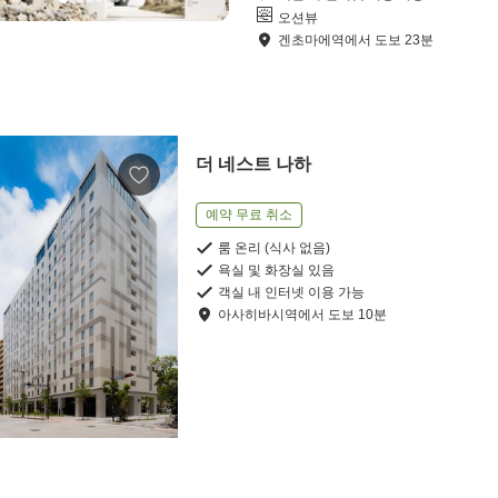
오션뷰
겐초마에역
에서
도보
23
분
더 네스트 나하
예약 무료 취소
룸 온리 (식사 없음)
욕실 및 화장실 있음
객실 내 인터넷 이용 가능
아사히바시역
에서
도보
10
분