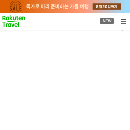
to
top
page
NEW
겐초마에역
2026-08-23
-
2026-08-24
객실당
2
명
•
객실
1
개