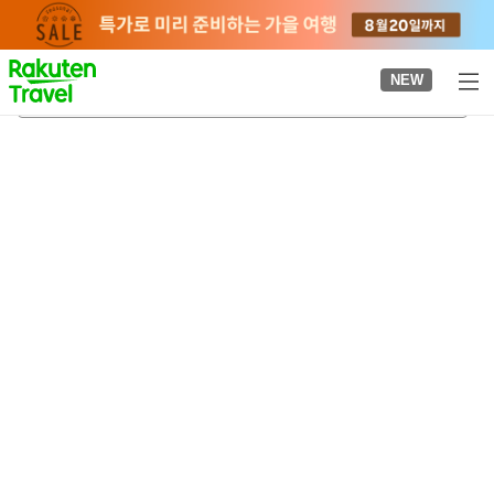
to
top
page
NEW
시리쓰뵤인마에역
2026-08-22
-
2026-08-23
객실당
2
명
•
객실
1
개