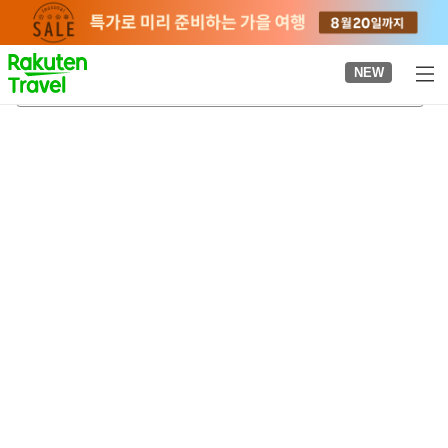
to
top
page
NEW
기보역
2026-08-21
-
2026-08-22
객실당
2
명
•
객실
1
개