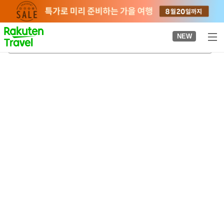
to
top
page
NEW
슈리역
2026-08-23
-
2026-08-24
객실당
2
명
•
객실
1
개