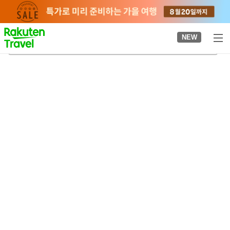
to
top
page
NEW
피나이사라 폭포
2026-08-22
-
2026-08-23
객실당
2
명
•
객실
1
개