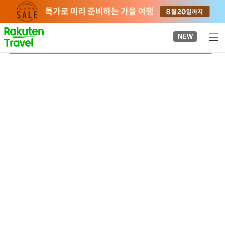
to
top
page
NEW
기즈리카미키타역
2026-08-22
-
2026-08-23
객실당
2
명
•
객실
1
개