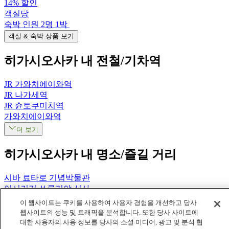
14%
할인
객실당
숙박 인원
2
명
1
박
객실 & 숙박 상품 보기
히가시오사카
내 전철/기차역
JR 가와치에이와역
JR 나가세역
JR 슌토쿠미치역
가와치에이와역
더 보기
히가시오사카
내 명소/즐길 거리
시바 료타로 기념박물관
이시키리 쓰루기야 신사
히라오카 신사
이 웹사이트는 쿠키를 사용하여 사용자 경험을 개선하고 당사
홈
일본
오사카
히가시오사카
누카타역
웹사이트의 성능 및 트래픽을 분석합니다. 또한 당사 사이트에
대한 사용자의 사용 정보를 당사의 소셜 미디어, 광고 및 분석 협