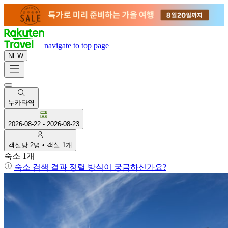
navigate to top page
NEW
누카타역
2026-08-22
-
2026-08-23
객실당
2
명
•
객실
1
개
숙소 1개
숙소 검색 결과 정렬 방식이 궁금하신가요?