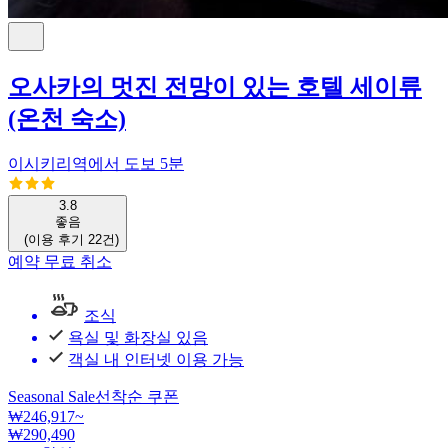
오사카의 멋진 전망이 있는 호텔 세이류
(온천 숙소)
이시키리역
에서
도보
5
분
3.8
좋음
(
이용 후기
22
건
)
예약 무료 취소
조식
욕실 및 화장실 있음
객실 내 인터넷 이용 가능
Seasonal Sale
선착순 쿠폰
₩246,917
~
₩290,490