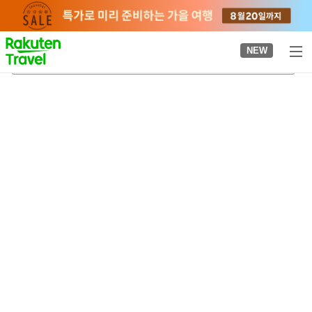
to
top
page
NEW
나가타역
2026-08-24
-
2026-08-25
객실당
2
명
•
객실
1
개