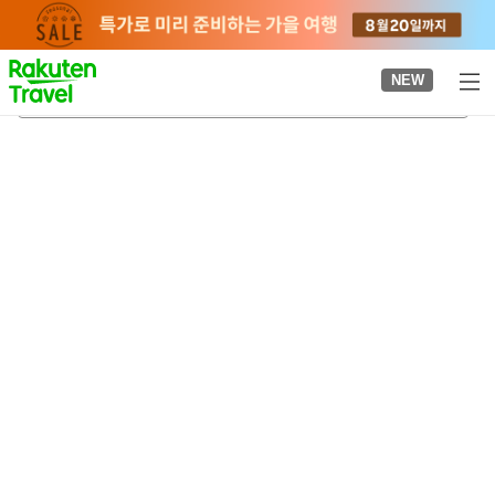
to
top
page
NEW
고텐야마역
2026-08-23
-
2026-08-24
객실당
2
명
•
객실
1
개