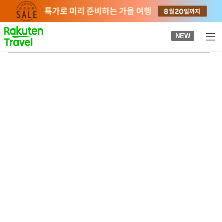
to
top
page
NEW
류코쿠잔 미즈마사
2026-08-22
-
2026-08-23
객실당
2
명
•
객실
1
개