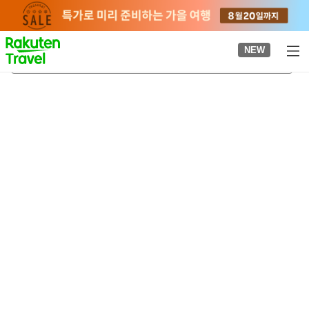
to
top
page
NEW
가타노
2026-08-22
-
2026-08-23
객실당
2
명
•
객실
1
개