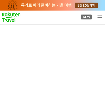
to
top
page
NEW
이마미야역
2026-08-22
-
2026-08-23
객실당
2
명
•
객실
1
개