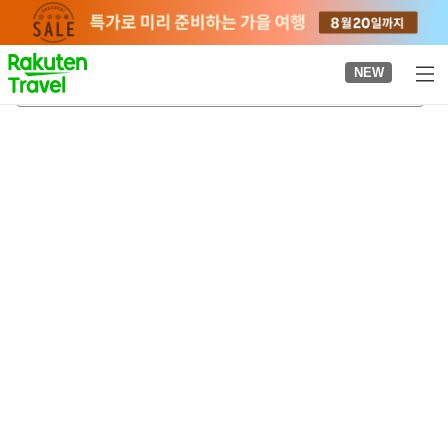
to
top
page
NEW
간자키가와역
2026-08-22
-
2026-08-23
객실당
2
명
•
객실
1
개