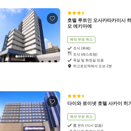
호텔 루트인 오사카타카이시 
모 에키마에
예약 무료 취소
조식 (뷔페)
조식 (레스토랑)
욕실 및 화장실 있음
하고로모역
에서
도보
2
분
다이와 로이넷 호텔 사카이 히
예약 무료 취소
룸 온리 (식사 없음)