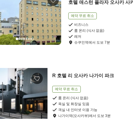
호텔 애스턴 플라자 오사카 사
예약 무료 취소
비즈니스
룸 온리 (식사 없음)
레저
슈쿠인역
에서
도보
7
분
R 호텔 리 오사카 나가이 파크
예약 무료 취소
룸 온리 (식사 없음)
욕실 및 화장실 있음
객실 내 인터넷 이용 가능
나가이역(오사카부)
에서
도보
3
분