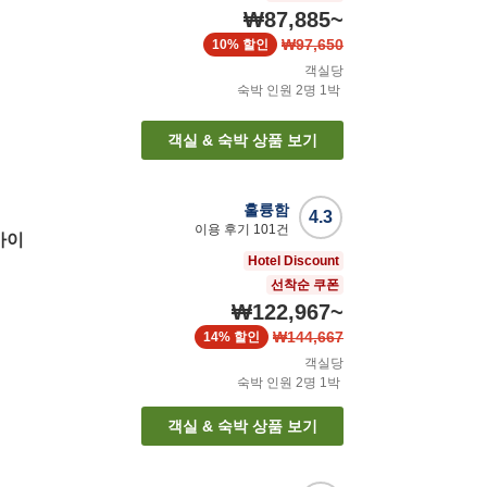
₩87,885
~
₩97,650
10%
할인
객실당
숙박 인원
2
명
1
박
객실 & 숙박 상품 보기
훌륭함
4.3
이용 후기
101
건
카이
Hotel Discount
선착순 쿠폰
₩122,967
~
₩144,667
14%
할인
객실당
숙박 인원
2
명
1
박
객실 & 숙박 상품 보기