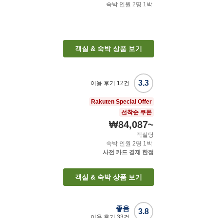
숙박 인원
2
명
1
박
객실 & 숙박 상품 보기
3.3
이용 후기
12
건
Rakuten Special Offer
선착순 쿠폰
₩84,087
~
객실당
숙박 인원
2
명
1
박
사전 카드 결제 한정
객실 & 숙박 상품 보기
좋음
3.8
이용 후기
33
건