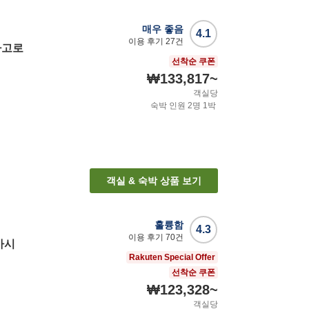
매우 좋음
4.1
이용 후기
27
건
하고로
선착순 쿠폰
₩133,817
~
객실당
숙박 인원
2
명
1
박
객실 & 숙박 상품 보기
훌륭함
4.3
이용 후기
70
건
가시
Rakuten Special Offer
선착순 쿠폰
₩123,328
~
객실당