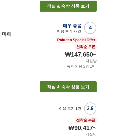
객실 & 숙박 상품 보기
매우 좋음
4
이용 후기
77
건
키마에
Rakuten Special Offer
선착순 쿠폰
₩147,650
~
객실당
숙박 인원
2
명
1
박
객실 & 숙박 상품 보기
2.9
이용 후기
1
건
선착순 쿠폰
₩90,417
~
객실당