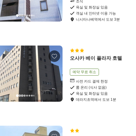
조식
욕실 및 화장실 있음
객실 내 인터넷 이용 가능
니시타나베역
에서
도보
3
분
오사카 베이 플라자 호텔
예약 무료 취소
사전 카드 결제 한정
룸 온리 (식사 없음)
욕실 및 화장실 있음
데라지초역
에서
도보
1
분