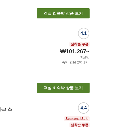
객실 & 숙박 상품 보기
4.1
선착순 쿠폰
₩101,267
~
객실당
숙박 인원
2
명
1
박
객실 & 숙박 상품 보기
4.4
파크 스
Seasonal Sale
선착순 쿠폰