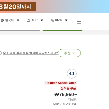
한국어
KOR
KRW
명
•
객실
1
개
검색
추천
숙소 검색 결과 정렬 방식이 궁금하신가요?
4.1
Rakuten Special Offer
선착순 쿠폰
₩75,950
~
객실당
숙박 인원
2
명
1
박