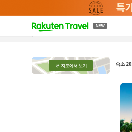
t
NEW
o
p
P
a
g
e
숙소
20
지도에서 보기
_
s
e
a
r
c
h