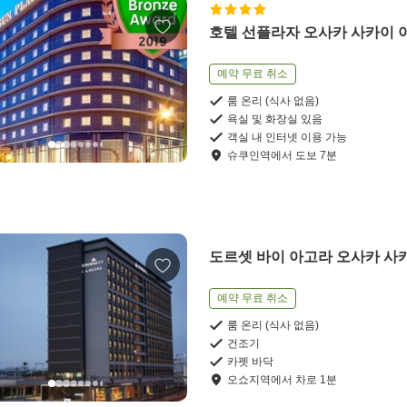
호텔 선플라자 오사카 사카이 
예약 무료 취소
룸 온리 (식사 없음)
욕실 및 화장실 있음
객실 내 인터넷 이용 가능
슈쿠인역
에서
도보
7
분
도르셋 바이 아고라 오사카 사
예약 무료 취소
룸 온리 (식사 없음)
건조기
카펫 바닥
오쇼지역
에서
차로
1
분