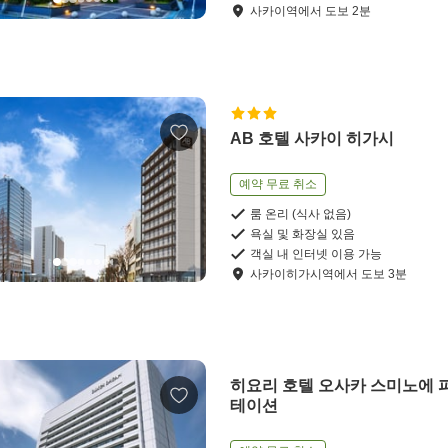
사카이역
에서
도보
2
분
AB 호텔 사카이 히가시
예약 무료 취소
룸 온리 (식사 없음)
욕실 및 화장실 있음
객실 내 인터넷 이용 가능
사카이히가시역
에서
도보
3
분
히요리 호텔 오사카 스미노에 
테이션