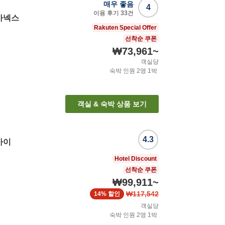
매우 좋음
4
이용 후기
33
건
아넥스
Rakuten Special Offer
선착순 쿠폰
₩73,961
~
객실당
숙박 인원
2
명
1
박
객실 & 숙박 상품 보기
4.3
카이
Hotel Discount
선착순 쿠폰
₩99,911
~
₩117,542
14%
할인
객실당
숙박 인원
2
명
1
박