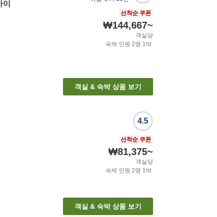
카이
선착순 쿠폰
₩144,667
~
객실당
숙박 인원
2
명
1
박
객실 & 숙박 상품 보기
4.5
선착순 쿠폰
₩81,375
~
객실당
숙박 인원
2
명
1
박
객실 & 숙박 상품 보기