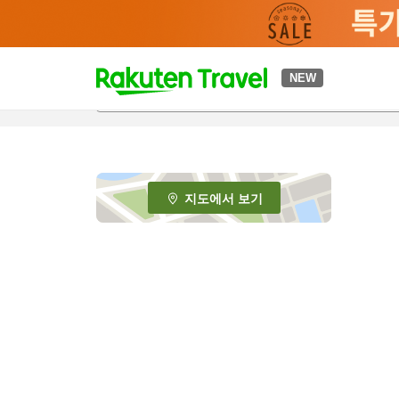
t
NEW
o
p
P
a
g
e
지도에서 보기
_
s
e
a
r
c
h