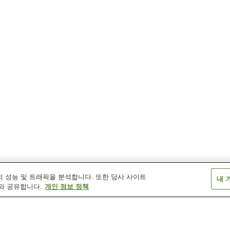
 성능 및 트래픽을 분석합니다. 또한 당사 사이트
내 
와 공유합니다.
개인 정보 정책
다카쓰키역(오사카부)
도미다역
셋쓰톤다역