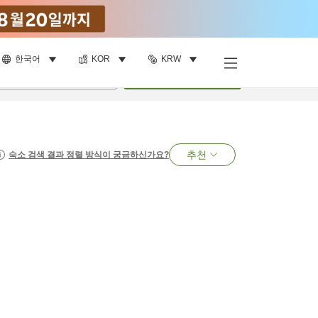
한국어
KOR
KRW
명
•
객실
1
개
검색
추천
숙소 검색 결과 정렬 방식이 궁금하신가요?