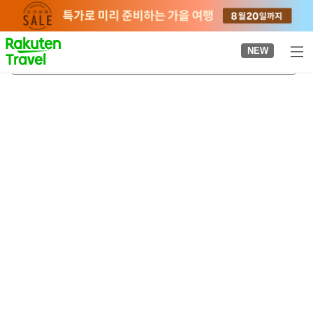
to
top
page
NEW
나니와 온천
2026-08-23
-
2026-08-24
객실당
2
명
•
객실
1
개