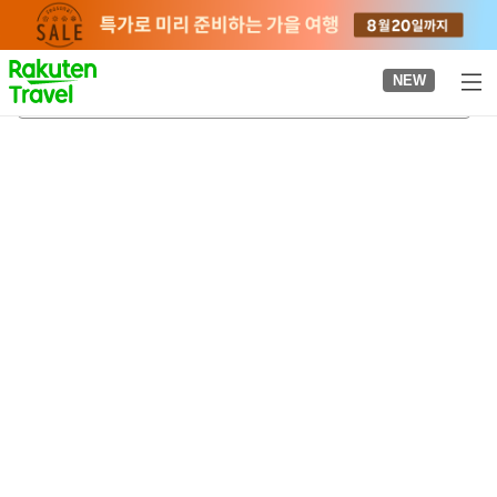
to
top
page
NEW
소라니와 온천
2026-08-21
-
2026-08-22
객실당
2
명
•
객실
1
개