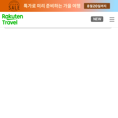
to
top
page
NEW
아리타역
2026-08-22
-
2026-08-23
객실당
2
명
•
객실
1
개