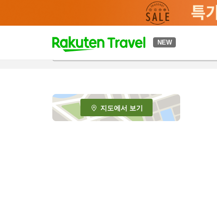
t
NEW
o
p
P
a
g
e
지도에서 보기
_
s
e
a
r
c
h