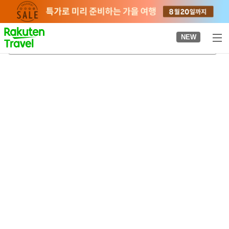
to
top
page
NEW
사리역
2026-08-21
-
2026-08-22
객실당
2
명
•
객실
1
개