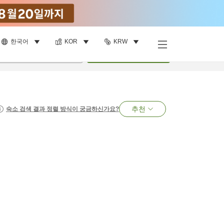
한국어
KOR
KRW
명
•
객실
1
개
검색
추천
숙소 검색 결과 정렬 방식이 궁금하신가요?