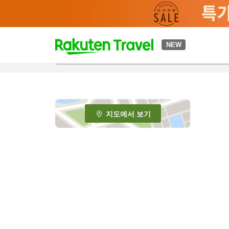
t
NEW
o
p
P
a
g
e
지도에서 보기
_
s
e
a
r
c
h