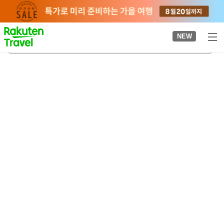
to
top
page
NEW
유토쿠 이나리 신사
2026-08-21
-
2026-08-22
객실당
2
명
•
객실
1
개