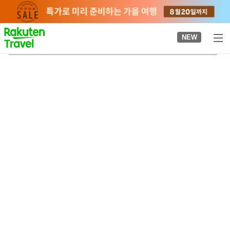
to
top
page
NEW
히젠아사히역
2026-08-20
-
2026-08-21
객실당
2
명
•
객실
1
개