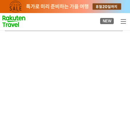
to
top
page
NEW
우레시노
2026-08-22
-
2026-08-23
객실당
2
명
•
객실
1
개