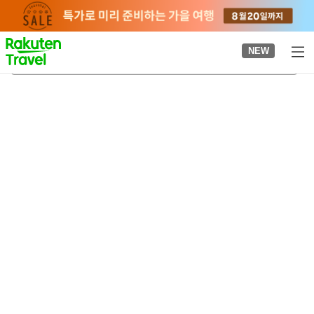
to
top
page
NEW
다라다케 온천
2026-08-22
-
2026-08-23
객실당
2
명
•
객실
1
개