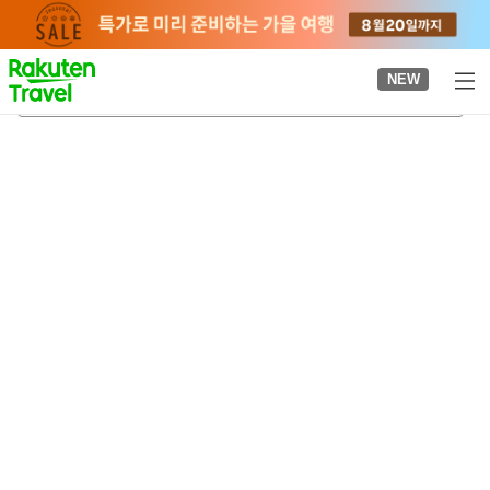
to
top
page
NEW
하뉴역
2026-08-21
-
2026-08-22
객실당
2
명
•
객실
1
개