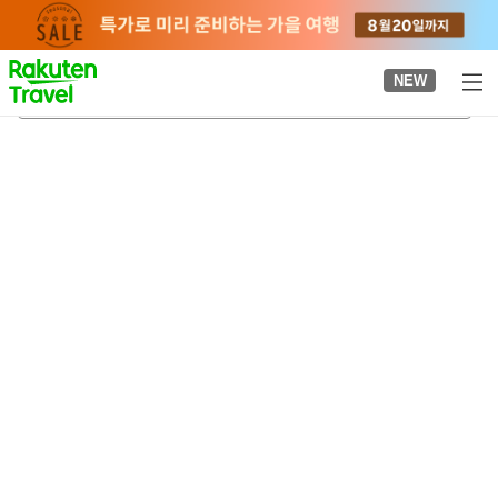
to
top
page
NEW
히가시마쓰야마역
2026-08-21
-
2026-08-22
객실당
2
명
•
객실
1
개