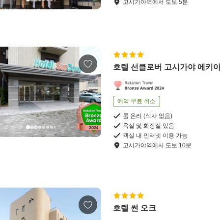
고시가야역
에서
도보
5
분
호텔 선클로버 고시가야 에키
예약 무료 취소
룸 온리 (식사 없음)
욕실 및 화장실 있음
객실 내 인터넷 이용 가능
고시가야역
에서
도보
10
분
호텔 썬 오크