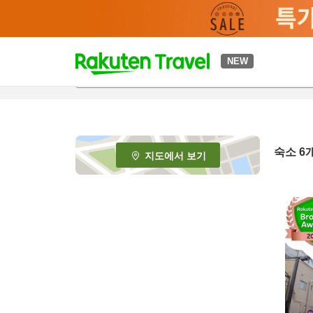
t
NEW
o
p
P
a
g
e
숙소
6
지도에서 보기
_
s
e
a
r
c
h