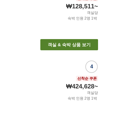
₩128,511
~
객실당
숙박 인원
2
명
1
박
객실 & 숙박 상품 보기
4
선착순 쿠폰
₩424,628
~
객실당
숙박 인원
2
명
1
박