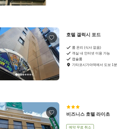
호텔 갤럭시 포드
룸 온리 (식사 없음)
객실 내 인터넷 이용 가능
캡슐룸
기타코시가야역
에서
도보
1
분
비즈니스 호텔 라이초
예약 무료 취소