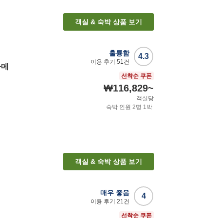
객실 & 숙박 상품 보기
훌륭함
4.3
이용 후기
51
건
아메
선착순 쿠폰
₩116,829
~
객실당
숙박 인원
2
명
1
박
객실 & 숙박 상품 보기
매우 좋음
4
이용 후기
21
건
선착순 쿠폰