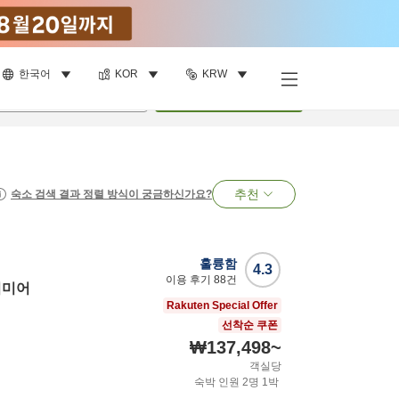
한국어
KOR
KRW
명
•
객실
1
개
검색
추천
숙소 검색 결과 정렬 방식이 궁금하신가요?
훌륭함
4.3
이용 후기
88
건
리미어
Rakuten Special Offer
선착순 쿠폰
₩137,498
~
객실당
숙박 인원
2
명
1
박