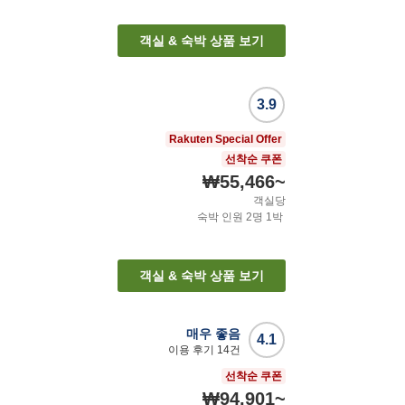
객실 & 숙박 상품 보기
3.9
Rakuten Special Offer
선착순 쿠폰
₩55,466
~
객실당
숙박 인원
2
명
1
박
객실 & 숙박 상품 보기
매우 좋음
4.1
이용 후기
14
건
선착순 쿠폰
₩94,901
~