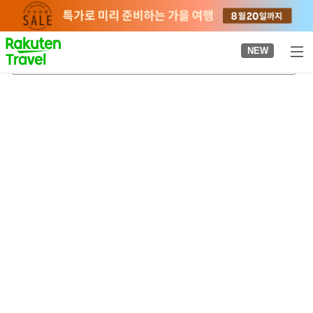
to
top
page
NEW
미나미코시가야역
2026-08-22
-
2026-08-23
객실당
2
명
•
객실
1
개