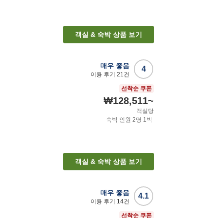
객실 & 숙박 상품 보기
매우 좋음
4
이용 후기
21
건
선착순 쿠폰
₩128,511
~
객실당
숙박 인원
2
명
1
박
객실 & 숙박 상품 보기
매우 좋음
4.1
이용 후기
14
건
선착순 쿠폰