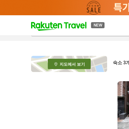
t
NEW
o
p
P
a
g
e
숙소
3
지도에서 보기
_
s
e
a
r
c
h