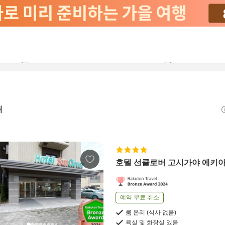
2026-08-20
2026-08-21
객실당
2
개
호텔 선클로버 고시가야 에키
예약 무료 취소
룸 온리 (식사 없음)
욕실 및 화장실 있음