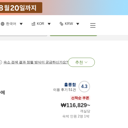
한국어
KOR
KRW
명
•
객실
1
개
검색
추천
숙소 검색 결과 정렬 방식이 궁금하신가요?
훌륭함
4.3
이용 후기
51
건
아메
선착순 쿠폰
₩116,829
~
객실당
숙박 인원
2
명
1
박