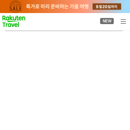
to
top
page
NEW
구키역(사이타마현)
2026-08-20
-
2026-08-21
객실당
2
명
•
객실
1
개