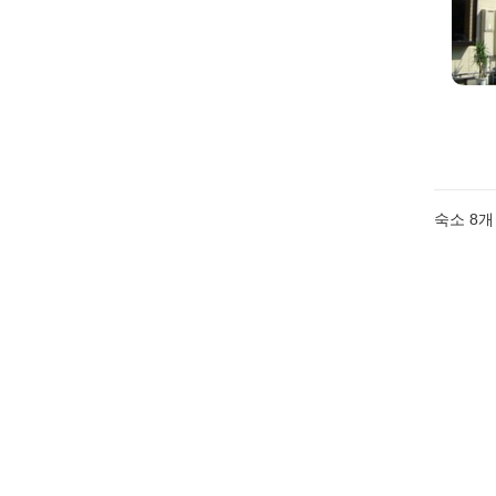
숙소
8
개