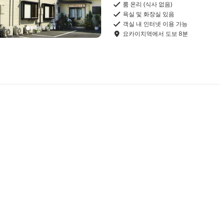
룸 온리 (식사 없음)
욕실 및 화장실 있음
객실 내 인터넷 이용 가능
요카이치역
에서
도보
8
분