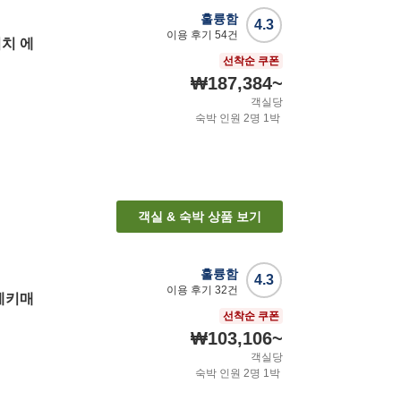
훌륭함
4.3
이용 후기
54
건
치 에
선착순 쿠폰
₩187,384
~
객실당
숙박 인원
2
명
1
박
객실 & 숙박 상품 보기
훌륭함
4.3
이용 후기
32
건
에키매
선착순 쿠폰
₩103,106
~
객실당
숙박 인원
2
명
1
박