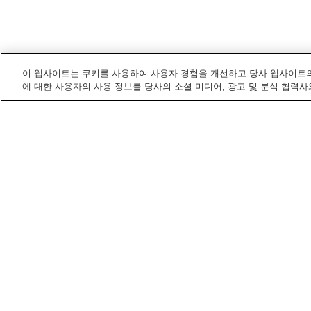
이 웹사이트는 쿠키를 사용하여 사용자 경험을 개선하고 당사 웹사이트의
에 대한 사용자의 사용 정보를 당사의 소셜 미디어, 광고 및 분석 협력사
히가시오미
내 전철/기차역
가와베노모리역
고카쇼역
다이가쿠마에역
사쿠라가와역
히가시오미
내 명소/즐길 거리
국가 사적지 햐쿠사이지
에이겐사
(백제사)
홈
일본
시가
히가시오미
히가시오미시 