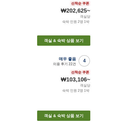
선착순 쿠폰
₩202,625
~
객실당
숙박 인원
2
명
1
박
객실 & 숙박 상품 보기
매우 좋음
4
이용 후기
22
건
선착순 쿠폰
₩103,106
~
객실당
숙박 인원
2
명
1
박
객실 & 숙박 상품 보기