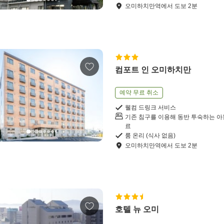
오미하치만역
에서
도보
2
분
컴포트 인 오미하치만
예약 무료 취소
웰컴 드링크 서비스
기존 침구를 이용해 동반 투숙하는 아
료
룸 온리 (식사 없음)
오미하치만역
에서
도보
2
분
호텔 뉴 오미