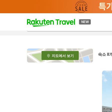
t
NEW
o
p
P
a
g
e
숙소
8
지도에서 보기
_
s
e
a
r
c
h