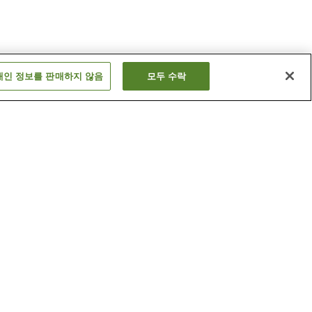
개인 정보를 판매하지 않음
모두 수락
다로보구마에역
요카이치역
더 보기