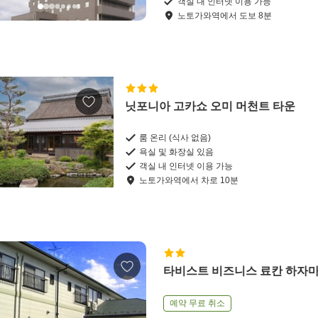
객실 내 인터넷 이용 가능
노토가와역
에서
도보
8
분
닛포니아 고카쇼 오미 머천트 타운
룸 온리 (식사 없음)
욕실 및 화장실 있음
객실 내 인터넷 이용 가능
노토가와역
에서
차로
10
분
타비스트 비즈니스 료칸 하자
예약 무료 취소