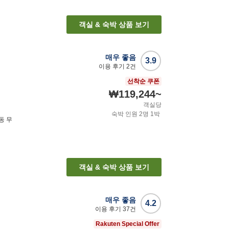
객실 & 숙박 상품 보기
매우 좋음
3.9
이용 후기
2
건
선착순 쿠폰
₩119,244
~
객실당
숙박 인원
2
명
1
박
동 무
객실 & 숙박 상품 보기
매우 좋음
4.2
이용 후기
37
건
Rakuten Special Offer