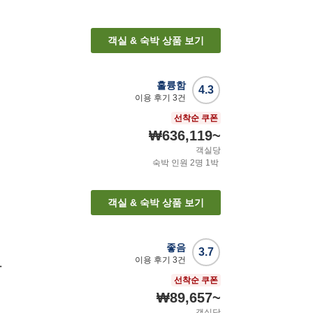
객실 & 숙박 상품 보기
훌륭함
4.3
이용 후기
3
건
선착순 쿠폰
₩636,119
~
객실당
숙박 인원
2
명
1
박
객실 & 숙박 상품 보기
좋음
3.7
이용 후기
3
건
마
선착순 쿠폰
₩89,657
~
객실당