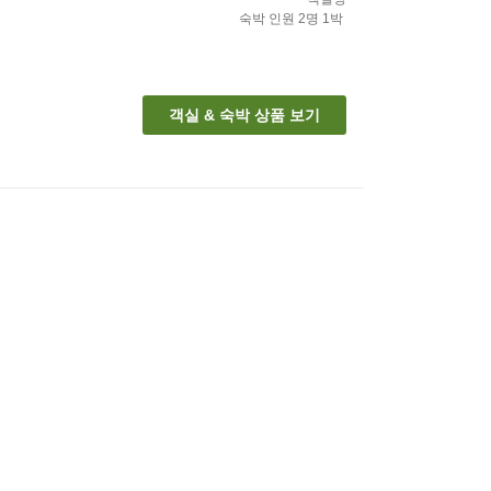
숙박 인원
2
명
1
박
객실 & 숙박 상품 보기