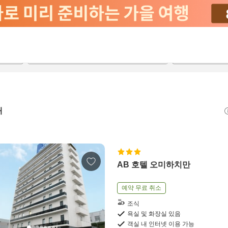
2026-08-21
2026-08-22
객실당
2
개
AB 호텔 오미하치만
예약 무료 취소
조식
욕실 및 화장실 있음
객실 내 인터넷 이용 가능