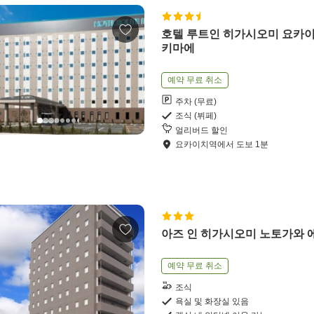
호텔 루트인 히가시오미 요카이
키마에
예약 무료 취소
주차 (무료)
조식 (뷔페)
얼리버드 할인
요카이치역
에서
도보
1
분
아즈 인 히가시오미 노토가와 
예약 무료 취소
조식
욕실 및 화장실 있음