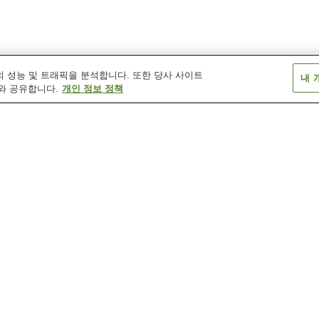
 성능 및 트래픽을 분석합니다. 또한 당사 사이트
내 
와 공유합니다.
개인 정보 정책
교세라마에역
나가타니노역
노토가와역
신요카이치역
아사히노역
아사히오쓰카역
히가시오미시 오미 상인 박
물관
오미 상인 박물관