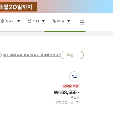
한국어
KOR
KRW
명
•
객실
1
개
검색
추천
숙소 검색 결과 정렬 방식이 궁금하신가요?
4.1
선착순 쿠폰
₩168,556
~
객실당
숙박 인원
2
명
1
박