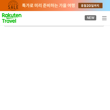
to
top
page
NEW
고조쿠노사토 자료관
2026-08-22
-
2026-08-23
객실당
2
명
•
객실
1
개